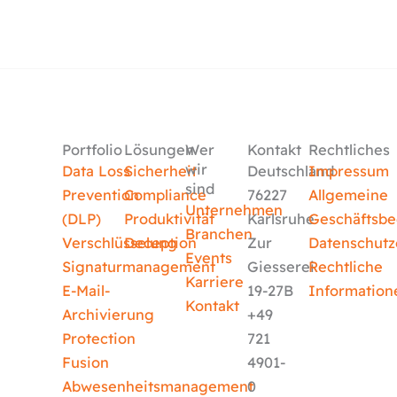
Portfolio
Lösungen
Wer
Kontakt
Rechtliches
wir
Data Loss
Sicherheit
Deutschland
Impressum
sind
Prevention
Compliance
76227
Allgemeine
Unternehmen
(DLP)
Produktivität
Karlsruhe
Geschäftsb
Branchen
Verschlüsselung
Deception
Zur
Datenschutz
Events
Signaturmanagement
Giesserei
Rechtliche
Karriere
E-Mail-
19-27B
Information
Kontakt
Archivierung
+49
Protection
721
Fusion
4901-
Abwesenheitsmanagement
0