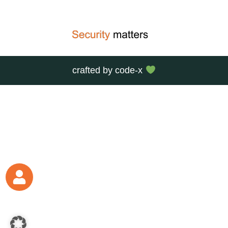
crafted by
code-x