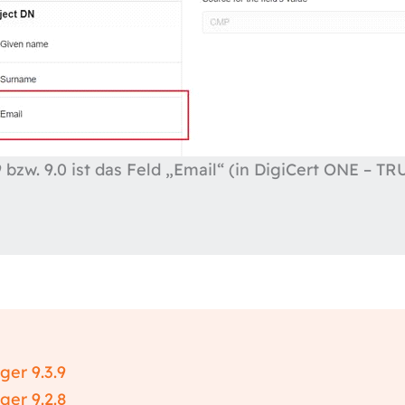
bzw. 9.0 ist das Feld „Email“ (in DigiCert ONE – TR
er 9.3.9
er 9.2.8