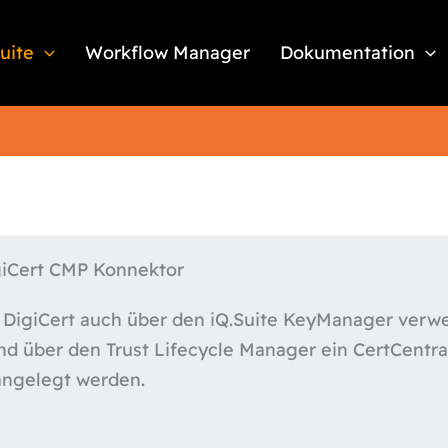
Suite
Workflow Manager
Dokumentation
giCert CMP Konnektor
 DigiCert auch über den iQ.Suite KeyManager verw
d über den Trust Lifecycle Manager ein CertCentra
angelegt werden.