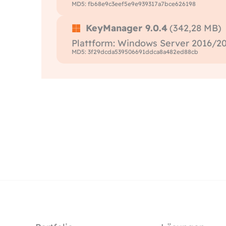
MD5: fb68e9c3eef5e9e939317a7bce626198
KeyManager 9.0.4
(342,28 MB)
Plattform: Windows Server 2016/20
MD5: 3f29dcda539506691ddca8a482ed88cb