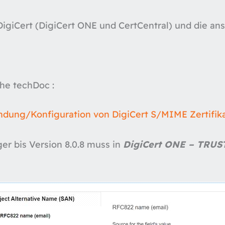
igiCert (DigiCert ONE und CertCentral) und die an
ehe techDoc :
ndung/Konfiguration von DigiCert S/MIME Zertifik
r bis Version 8.0.8 muss in
DigiCert ONE – TRUST