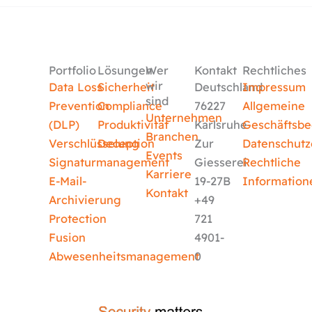
Portfolio
Lösungen
Wer
Kontakt
Rechtliches
wir
Data Loss
Sicherheit
Deutschland
Impressum
sind
Prevention
Compliance
76227
Allgemeine
Unternehmen
(DLP)
Produktivität
Karlsruhe
Geschäftsb
Branchen
Verschlüsselung
Deception
Zur
Datenschutz
Events
Signaturmanagement
Giesserei
Rechtliche
Karriere
E-Mail-
19-27B
Information
Kontakt
Archivierung
+49
Protection
721
Fusion
4901-
Abwesenheitsmanagement
0