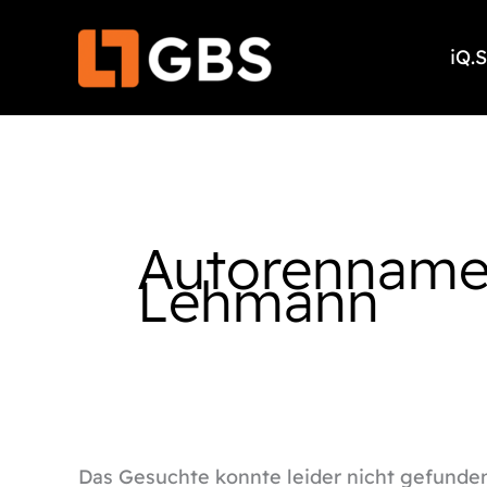
Zum
Suchen
Inhalt
nach:
iQ.
springen
Autorenname
Lehmann
Das Gesuchte konnte leider nicht gefunden 