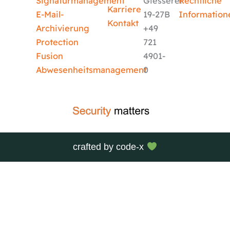
Signaturmanagement
Giesserei
Rechtliche
Karriere
E-Mail-
19-27B
Information
Kontakt
Archivierung
+49
Protection
721
Fusion
4901-
Abwesenheitsmanagement
0
crafted by
code-x