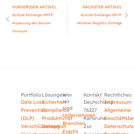
Zurück
Nä
VORHERIGER ARTIKEL
NÄCHSTER ARTIKEL
iQ.Suite Exchange/SMTP:
iQ.Suite Exchange/SMTP:
Anpassung des Session
Windows Registry-Einträge
Timeouts
Portfolio
Lösungen
Wer
Kontakt
Rechtliches
wir
Data Loss
Sicherheit
Deutschland
Impressum
sind
Prevention
Compliance
76227
Allgemeine
Unternehmen
(DLP)
Produktivität
Karlsruhe
Geschäftsb
Branchen
Verschlüsselung
Deception
Zur
Datenschutz
Events