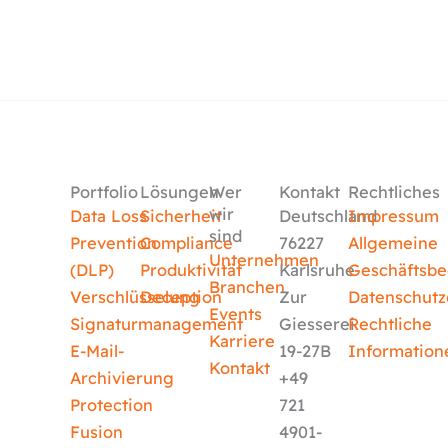
Portfolio
Lösungen
Wer
Kontakt
Rechtliches
wir
Data Loss
Sicherheit
Deutschland
Impressum
sind
Prevention
Compliance
76227
Allgemeine
Unternehmen
(DLP)
Produktivität
Karlsruhe
Geschäftsb
Branchen
Verschlüsselung
Deception
Zur
Datenschutz
Events
Signaturmanagement
Giesserei
Rechtliche
Karriere
E-Mail-
19-27B
Information
Kontakt
Archivierung
+49
Protection
721
Fusion
4901-