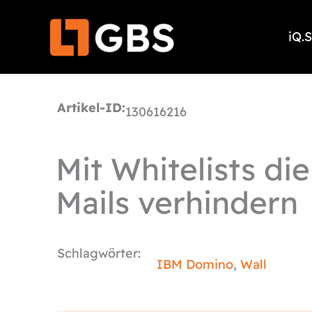
Zum
Inhalt
iQ.
springen
Artikel-ID:
130616216
Mit Whitelists di
Mails verhindern
Schlagwörter:
IBM Domino
,
Wall