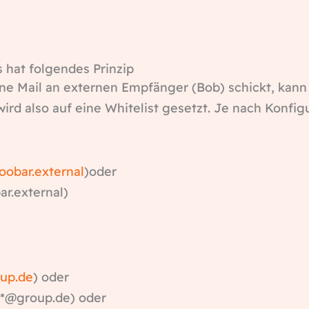
 hat folgendes Prinzip
ine Mail an externen Empfänger (Bob) schickt, ka
 wird also auf eine Whitelist gesetzt. Je nach Konf
oobar
.exte
rnal
)oder
ar.external)
u
p.de
) oder
 *@group.de) oder