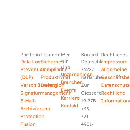
Portfolio
Lösungen
Wer
Kontakt
Rechtliches
wir
Data Loss
Sicherheit
Deutschland
Impressum
sind
Prevention
Compliance
76227
Allgemeine
Unternehmen
(DLP)
Produktivität
Karlsruhe
Geschäftsb
Branchen
Verschlüsselung
Deception
Zur
Datenschutz
Events
Signaturmanagement
Giesserei
Rechtliche
Karriere
E-Mail-
19-27B
Information
Kontakt
Archivierung
+49
Protection
721
Fusion
4901-