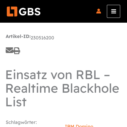
Zum
Inhalt
springen
Artikel-ID:
230516200
Einsatz von RBL –
Realtime Blackhole
List
Schlagwörter:
IBM Domino