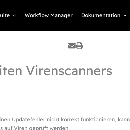
Suite
Workflow Manager
Dokumentation
iten Virenscanners
einen Updatefehler nicht korrekt funktionieren, kan
ls auf Viren geprüft werden.