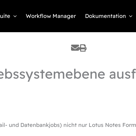
Suite
Workflow Manager
Dokumentation
iebssystemebene aus
ail- und Datenbankjobs) nicht nur Lotus Notes For