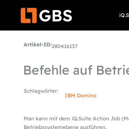
Zum
Inhalt
iQ.
springen
Artikel-ID:
280416137
Befehle auf Betr
Schlagwörter:
IBM Domino
Man kann mit dem iQ.Suite Action Job (M
Betriebssystemebene ausführen.