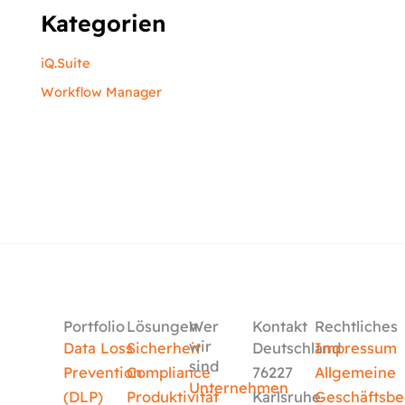
Kategorien
iQ.Suite
Workflow Manager
Portfolio
Lösungen
Wer
Kontakt
Rechtliches
wir
Data Loss
Sicherheit
Deutschland
Impressum
sind
Prevention
Compliance
76227
Allgemeine
Unternehmen
(DLP)
Produktivität
Karlsruhe
Geschäftsb