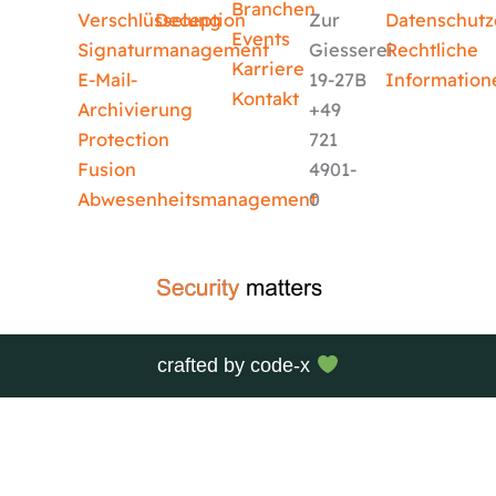
Branchen
Verschlüsselung
Deception
Zur
Datenschutz
Events
Signaturmanagement
Giesserei
Rechtliche
Karriere
E-Mail-
19-27B
Information
Kontakt
Archivierung
+49
Protection
721
Fusion
4901-
Abwesenheitsmanagement
0
crafted by
code-x