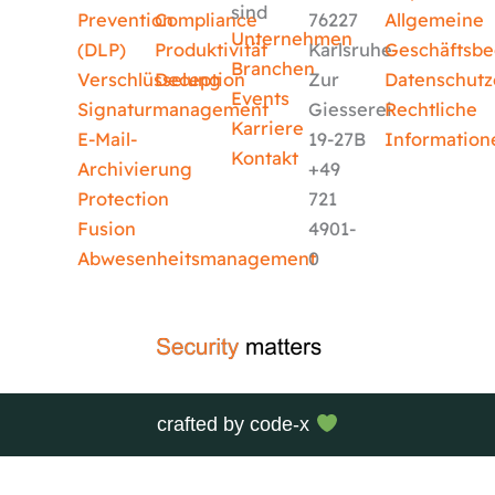
sind
Prevention
Compliance
76227
Allgemeine
Unternehmen
(DLP)
Produktivität
Karlsruhe
Geschäftsb
Branchen
Verschlüsselung
Deception
Zur
Datenschutz
Events
Signaturmanagement
Giesserei
Rechtliche
Karriere
E-Mail-
19-27B
Information
Kontakt
Archivierung
+49
Protection
721
Fusion
4901-
Abwesenheitsmanagement
0
crafted by
code-x