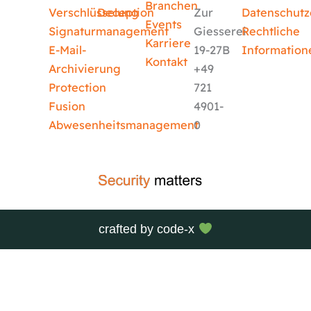
Branchen
Verschlüsselung
Deception
Zur
Datenschutz
Events
Signaturmanagement
Giesserei
Rechtliche
Karriere
E-Mail-
19-27B
Information
Kontakt
Archivierung
+49
Protection
721
Fusion
4901-
Abwesenheitsmanagement
0
crafted by
code-x