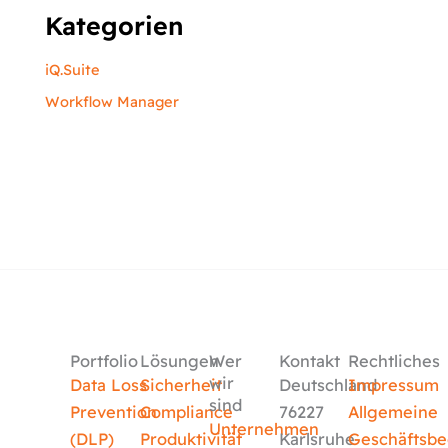
Kategorien
iQ.Suite
Workflow Manager
Portfolio
Lösungen
Wer
Kontakt
Rechtliches
wir
Data Loss
Sicherheit
Deutschland
Impressum
sind
Prevention
Compliance
76227
Allgemeine
Unternehmen
(DLP)
Produktivität
Karlsruhe
Geschäftsb