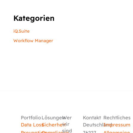
Kategorien
iQ.Suite
Workflow Manager
Portfolio
Lösungen
Wer
Kontakt
Rechtliches
wir
Data Loss
Sicherheit
Deutschland
Impressum
sind
Prevention
Compliance
76227
Allgemeine