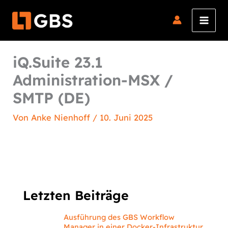
Zum
Inhalt
springen
iQ.Suite 23.1
Administration-MSX /
SMTP (DE)
Von
Anke Nienhoff
/
10. Juni 2025
Letzten Beiträge
Ausführung des GBS Workflow
Manager in einer Docker-Infrastruktur