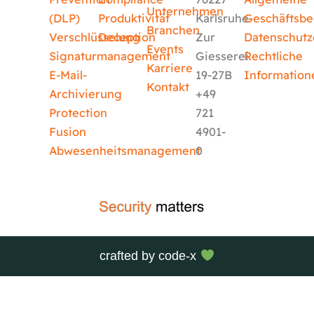
Unternehmen
(DLP)
Produktivität
Karlsruhe
Geschäftsb
Branchen
Verschlüsselung
Deception
Zur
Datenschutz
Events
Signaturmanagement
Giesserei
Rechtliche
Karriere
E-Mail-
19-27B
Information
Kontakt
Archivierung
+49
Protection
721
Fusion
4901-
Abwesenheitsmanagement
0
crafted by
code-x