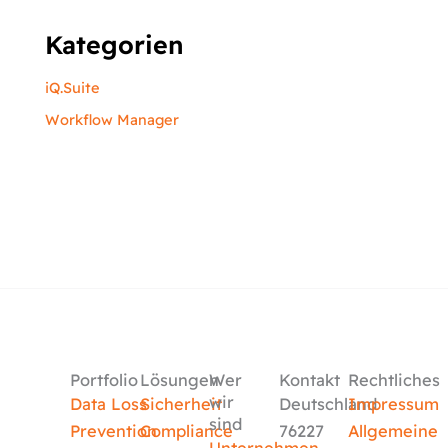
Kategorien
iQ.Suite
Workflow Manager
Portfolio
Lösungen
Wer
Kontakt
Rechtliches
wir
Data Loss
Sicherheit
Deutschland
Impressum
sind
Prevention
Compliance
76227
Allgemeine