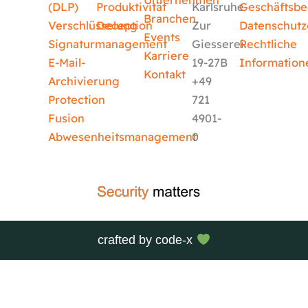
Unternehmen
(DLP)
Produktivität
Karlsruhe
Geschäftsb
Branchen
Verschlüsselung
Deception
Zur
Datenschutz
Events
Signaturmanagement
Giesserei
Rechtliche
Karriere
E-Mail-
19-27B
Information
Kontakt
Archivierung
+49
Protection
721
Fusion
4901-
Abwesenheitsmanagement
0
crafted by
code-x