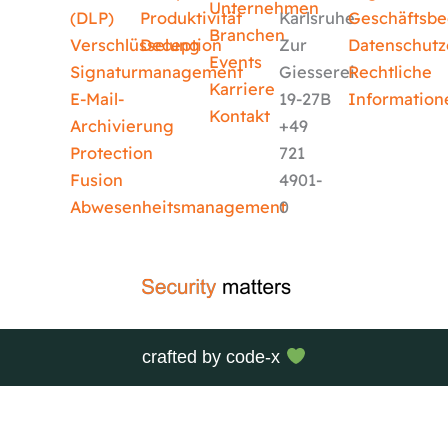
Unternehmen
(DLP)
Produktivität
Karlsruhe
Geschäftsb
Branchen
Verschlüsselung
Deception
Zur
Datenschutz
Events
Signaturmanagement
Giesserei
Rechtliche
Karriere
E-Mail-
19-27B
Information
Kontakt
Archivierung
+49
Protection
721
Fusion
4901-
Abwesenheitsmanagement
0
crafted by
code-x