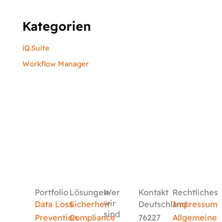
Kategorien
iQ.Suite
Workflow Manager
Portfolio
Lösungen
Wer
Kontakt
Rechtliches
wir
Data Loss
Sicherheit
Deutschland
Impressum
sind
Prevention
Compliance
76227
Allgemeine