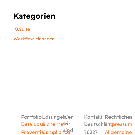
Kategorien
iQ.Suite
Workflow Manager
Portfolio
Lösungen
Wer
Kontakt
Rechtliches
wir
Data Loss
Sicherheit
Deutschland
Impressum
sind
Prevention
Compliance
76227
Allgemeine