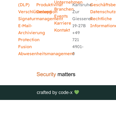
Unternehmen
(DLP)
Produktivität
Karlsruhe
Geschäftsb
Branchen
Verschlüsselung
Deception
Zur
Datenschutz
Events
Signaturmanagement
Giesserei
Rechtliche
Karriere
E-Mail-
19-27B
Information
Kontakt
Archivierung
+49
Protection
721
Fusion
4901-
Abwesenheitsmanagement
0
crafted by
code-x