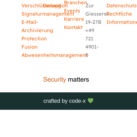
Branchen
Verschlüsselung
Deception
Zur
Datenschutz
Events
Signaturmanagement
Giesserei
Rechtliche
Karriere
E-Mail-
19-27B
Information
Kontakt
Archivierung
+49
Protection
721
Fusion
4901-
Abwesenheitsmanagement
0
crafted by
code-x