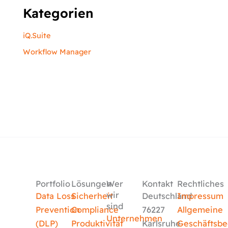
Kategorien
iQ.Suite
Workflow Manager
Portfolio
Lösungen
Wer
Kontakt
Rechtliches
wir
Data Loss
Sicherheit
Deutschland
Impressum
sind
Prevention
Compliance
76227
Allgemeine
Unternehmen
(DLP)
Produktivität
Karlsruhe
Geschäftsb