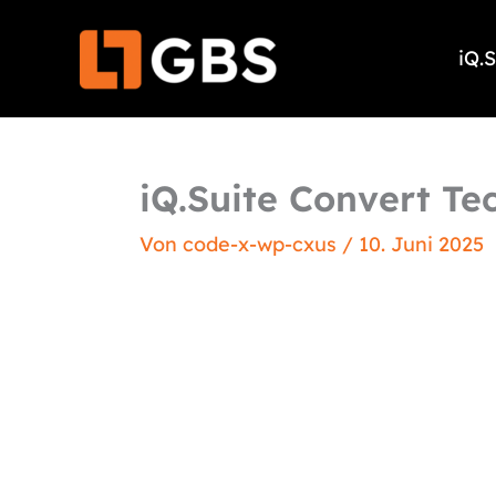
Zum
Inhalt
iQ.
springen
iQ.Suite Convert T
Von
code-x-wp-cxus
/
10. Juni 2025