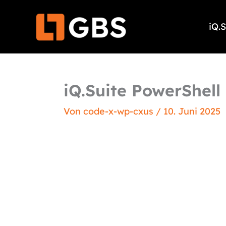
Zum
Inhalt
iQ.
springen
iQ.Suite PowerShell 
Von
code-x-wp-cxus
/
10. Juni 2025