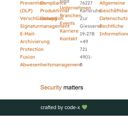
sind
Prevention
Compliance
76227
Allgemeine
Unternehmen
(DLP)
Produktivität
Karlsruhe
Geschäftsb
Branchen
Verschlüsselung
Deception
Zur
Datenschutz
Events
Signaturmanagement
Giesserei
Rechtliche
Karriere
E-Mail-
19-27B
Information
Kontakt
Archivierung
+49
Protection
721
Fusion
4901-
Abwesenheitsmanagement
0
crafted by
code-x