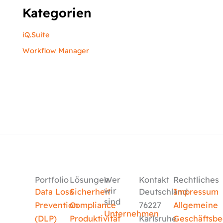
Kategorien
iQ.Suite
Workflow Manager
Portfolio
Lösungen
Wer
Kontakt
Rechtliches
wir
Data Loss
Sicherheit
Deutschland
Impressum
sind
Prevention
Compliance
76227
Allgemeine
Unternehmen
(DLP)
Produktivität
Karlsruhe
Geschäftsb