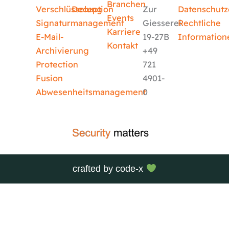
Branchen
Verschlüsselung
Deception
Zur
Datenschutz
Events
Signaturmanagement
Giesserei
Rechtliche
Karriere
E-Mail-
19-27B
Information
Kontakt
Archivierung
+49
Protection
721
Fusion
4901-
Abwesenheitsmanagement
0
crafted by
code-x