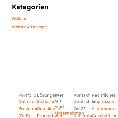
Kategorien
iQ.Suite
Workflow Manager
Portfolio
Lösungen
Wer
Kontakt
Rechtliches
wir
Data Loss
Sicherheit
Deutschland
Impressum
sind
Prevention
Compliance
76227
Allgemeine
Unternehmen
(DLP)
Produktivität
Karlsruhe
Geschäftsb