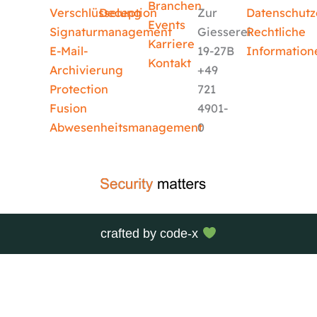
Branchen
Verschlüsselung
Deception
Zur
Datenschutz
Events
Signaturmanagement
Giesserei
Rechtliche
Karriere
E-Mail-
19-27B
Information
Kontakt
Archivierung
+49
Protection
721
Fusion
4901-
Abwesenheitsmanagement
0
crafted by
code-x