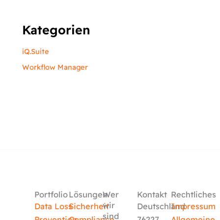
Kategorien
iQ.Suite
Workflow Manager
Portfolio
Lösungen
Wer
Kontakt
Rechtliches
wir
Data Loss
Sicherheit
Deutschland
Impressum
sind
Prevention
Compliance
76227
Allgemeine