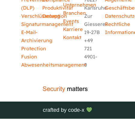
Unternehmen
(DLP)
Produktivität
Karlsruhe
Geschäftsb
Branchen
Verschlüsselung
Deception
Zur
Datenschutz
Events
Signaturmanagement
Giesserei
Rechtliche
Karriere
E-Mail-
19-27B
Information
Kontakt
Archivierung
+49
Protection
721
Fusion
4901-
Abwesenheitsmanagement
0
crafted by
code-x