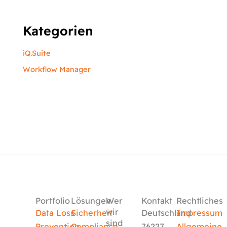
Kategorien
iQ.Suite
Workflow Manager
Portfolio
Lösungen
Wer
Kontakt
Rechtliches
wir
Data Loss
Sicherheit
Deutschland
Impressum
sind
Prevention
Compliance
76227
Allgemeine