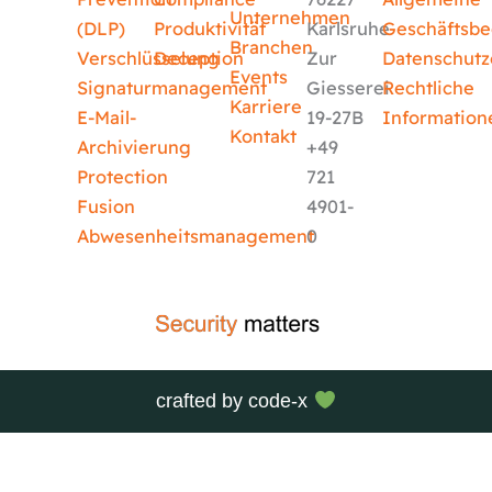
Unternehmen
(DLP)
Produktivität
Karlsruhe
Geschäftsb
Branchen
Verschlüsselung
Deception
Zur
Datenschutz
Events
Signaturmanagement
Giesserei
Rechtliche
Karriere
E-Mail-
19-27B
Information
Kontakt
Archivierung
+49
Protection
721
Fusion
4901-
Abwesenheitsmanagement
0
crafted by
code-x