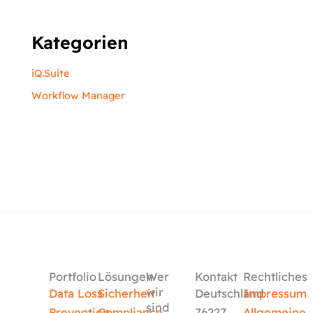
Kategorien
iQ.Suite
Workflow Manager
Portfolio
Lösungen
Wer
Kontakt
Rechtliches
wir
Data Loss
Sicherheit
Deutschland
Impressum
sind
Prevention
Compliance
76227
Allgemeine