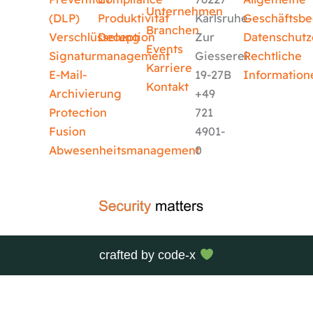
Unternehmen
(DLP)
Produktivität
Karlsruhe
Geschäftsb
Branchen
Verschlüsselung
Deception
Zur
Datenschutz
Events
Signaturmanagement
Giesserei
Rechtliche
Karriere
E-Mail-
19-27B
Information
Kontakt
Archivierung
+49
Protection
721
Fusion
4901-
Abwesenheitsmanagement
0
crafted by
code-x