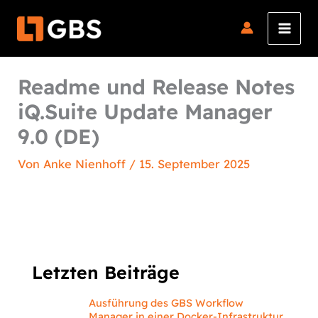
Zum
Inhalt
springen
Readme und Release Notes
iQ.Suite Update Manager
9.0 (DE)
Von
Anke Nienhoff
/
15. September 2025
Letzten Beiträge
Ausführung des GBS Workflow
Manager in einer Docker-Infrastruktur