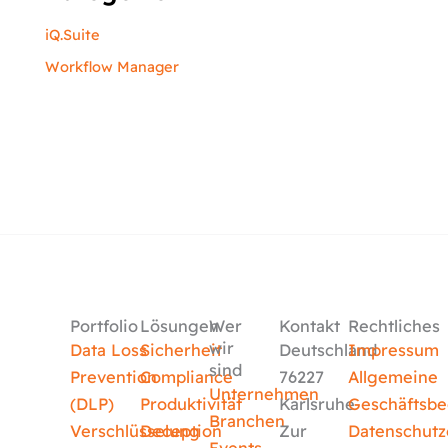
iQ.Suite
Workflow Manager
Portfolio
Lösungen
Wer
Kontakt
Rechtliches
wir
Data Loss
Sicherheit
Deutschland
Impressum
sind
Prevention
Compliance
76227
Allgemeine
Unternehmen
(DLP)
Produktivität
Karlsruhe
Geschäftsb
Branchen
Verschlüsselung
Deception
Zur
Datenschutz