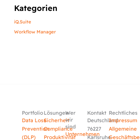
Kategorien
iQ.Suite
Workflow Manager
Portfolio
Lösungen
Wer
Kontakt
Rechtliches
wir
Data Loss
Sicherheit
Deutschland
Impressum
sind
Prevention
Compliance
76227
Allgemeine
Unternehmen
(DLP)
Produktivität
Karlsruhe
Geschäftsb