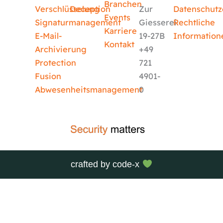
Branchen
Verschlüsselung
Deception
Zur
Datenschutz
Events
Signaturmanagement
Giesserei
Rechtliche
Karriere
E-Mail-
19-27B
Information
Kontakt
Archivierung
+49
Protection
721
Fusion
4901-
Abwesenheitsmanagement
0
crafted by
code-x