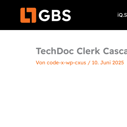
Zum
Inhalt
iQ.
springen
TechDoc Clerk Casc
Von
code-x-wp-cxus
/
10. Juni 2025