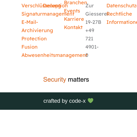
Branchen
Verschlüsselung
Deception
Zur
Datenschutz
Events
Signaturmanagement
Giesserei
Rechtliche
Karriere
E-Mail-
19-27B
Information
Kontakt
Archivierung
+49
Protection
721
Fusion
4901-
Abwesenheitsmanagement
0
crafted by
code-x