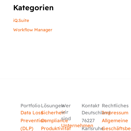
Kategorien
iQ.Suite
Workflow Manager
Portfolio
Lösungen
Wer
Kontakt
Rechtliches
wir
Data Loss
Sicherheit
Deutschland
Impressum
sind
Prevention
Compliance
76227
Allgemeine
Unternehmen
(DLP)
Produktivität
Karlsruhe
Geschäftsb