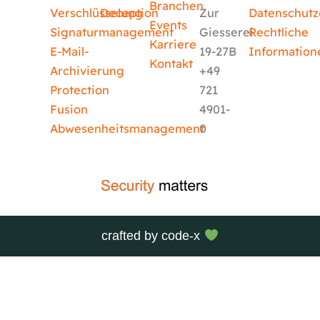
Branchen
Verschlüsselung
Deception
Zur
Datenschutz
Events
Signaturmanagement
Giesserei
Rechtliche
Karriere
E-Mail-
19-27B
Information
Kontakt
Archivierung
+49
Protection
721
Fusion
4901-
Abwesenheitsmanagement
0
crafted by
code-x