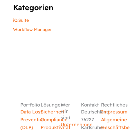
Kategorien
iQ.Suite
Workflow Manager
Portfolio
Lösungen
Wer
Kontakt
Rechtliches
wir
Data Loss
Sicherheit
Deutschland
Impressum
sind
Prevention
Compliance
76227
Allgemeine
Unternehmen
(DLP)
Produktivität
Karlsruhe
Geschäftsb