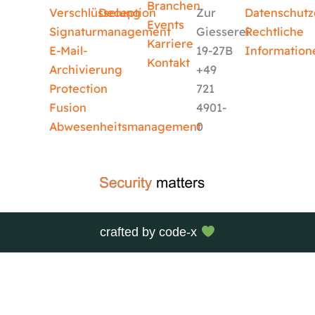
Branchen
Verschlüsselung
Deception
Zur
Datenschutz
Events
Signaturmanagement
Giesserei
Rechtliche
Karriere
E-Mail-
19-27B
Information
Kontakt
Archivierung
+49
Protection
721
Fusion
4901-
Abwesenheitsmanagement
0
crafted by
code-x