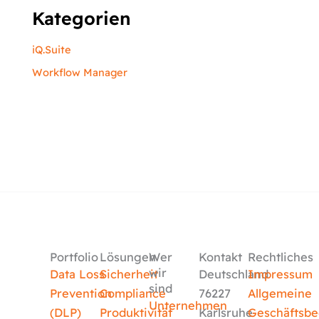
Kategorien
iQ.Suite
Workflow Manager
Portfolio
Lösungen
Wer
Kontakt
Rechtliches
wir
Data Loss
Sicherheit
Deutschland
Impressum
sind
Prevention
Compliance
76227
Allgemeine
Unternehmen
(DLP)
Produktivität
Karlsruhe
Geschäftsb