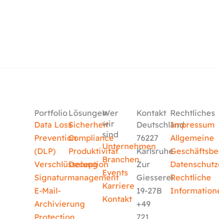
Portfolio
Lösungen
Wer
Kontakt
Rechtliches
wir
Data Loss
Sicherheit
Deutschland
Impressum
sind
Prevention
Compliance
76227
Allgemeine
Unternehmen
(DLP)
Produktivität
Karlsruhe
Geschäftsb
Branchen
Verschlüsselung
Deception
Zur
Datenschutz
Events
Signaturmanagement
Giesserei
Rechtliche
Karriere
E-Mail-
19-27B
Information
Kontakt
Archivierung
+49
Protection
721