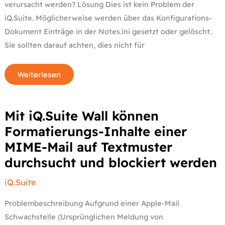
verursacht werden? Lösung Dies ist kein Problem der
iQ.Suite. Möglicherweise werden über das Konfigurations-
Dokument Einträge in der Notes.ini gesetzt oder gelöscht.
Sie sollten darauf achten, dies nicht für
Weiterlesen
Mit
Mit iQ.Suite Wall können
iQ.Suite
Wall
Formatierungs-Inhalte einer
können
Formatierungs-
MIME-Mail auf Textmuster
Inhalte
einer
durchsucht und blockiert werden
MIME-
Mail
auf
Textmuster
iQ.Suite
durchsucht
und
blockiert
Problembeschreibung Aufgrund einer Apple-Mail
werden
Schwachstelle (Ursprünglichen Meldung von