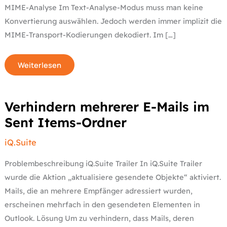
MIME-Analyse Im Text-Analyse-Modus muss man keine
Konvertierung auswählen. Jedoch werden immer implizit die
MIME-Transport-Kodierungen dekodiert. Im […]
Weiterlesen
Verhindern
Verhindern mehrerer E-Mails im
mehrerer
E-
Sent Items-Ordner
Mails
im
Sent
iQ.Suite
Items-
Ordner
Problembeschreibung iQ.Suite Trailer In iQ.Suite Trailer
wurde die Aktion „aktualisiere gesendete Objekte“ aktiviert.
Mails, die an mehrere Empfänger adressiert wurden,
erscheinen mehrfach in den gesendeten Elementen in
Outlook. Lösung Um zu verhindern, dass Mails, deren