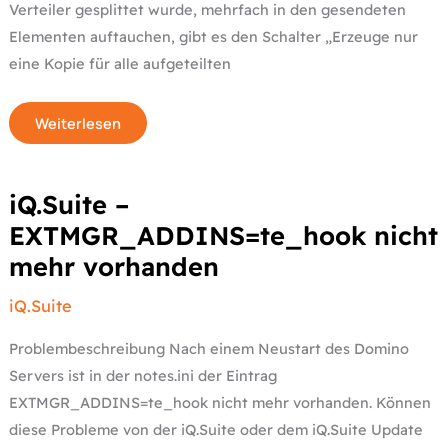
Verteiler gesplittet wurde, mehrfach in den gesendeten
Elementen auftauchen, gibt es den Schalter „Erzeuge nur
eine Kopie für alle aufgeteilten
Weiterlesen
iQ.Suite
iQ.Suite –
–
EXTMGR_ADDINS=te_hook
EXTMGR_ADDINS=te_hook nicht
nicht
mehr
mehr vorhanden
vorhanden
iQ.Suite
Problembeschreibung Nach einem Neustart des Domino
Servers ist in der notes.ini der Eintrag
EXTMGR_ADDINS=te_hook nicht mehr vorhanden. Können
diese Probleme von der iQ.Suite oder dem iQ.Suite Update