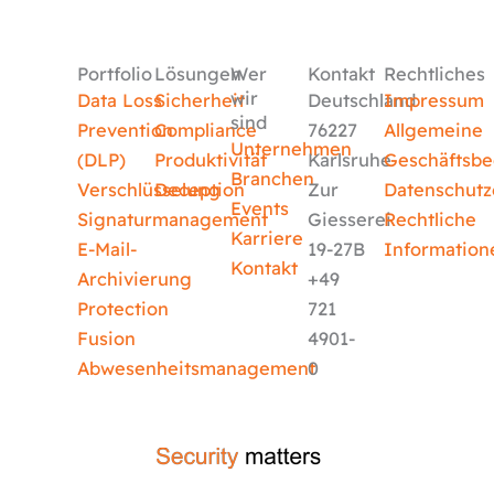
Portfolio
Lösungen
Wer
Kontakt
Rechtliches
wir
Data Loss
Sicherheit
Deutschland
Impressum
sind
Prevention
Compliance
76227
Allgemeine
Unternehmen
(DLP)
Produktivität
Karlsruhe
Geschäftsb
Branchen
Verschlüsselung
Deception
Zur
Datenschutz
Events
Signaturmanagement
Giesserei
Rechtliche
Karriere
E-Mail-
19-27B
Information
Kontakt
Archivierung
+49
Protection
721
Fusion
4901-
Abwesenheitsmanagement
0