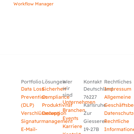
Workflow Manager
Portfolio
Lösungen
Wer
Kontakt
Rechtliches
wir
Data Loss
Sicherheit
Deutschland
Impressum
sind
Prevention
Compliance
76227
Allgemeine
Unternehmen
(DLP)
Produktivität
Karlsruhe
Geschäftsb
Branchen
Verschlüsselung
Deception
Zur
Datenschutz
Events
Signaturmanagement
Giesserei
Rechtliche
Karriere
E-Mail-
19-27B
Information