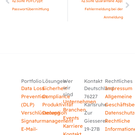
iQ.Suite PDFCrypt:
iQ.Suite Quarantäne App:
Passwortübermittlung
Fehlermeldung bei der
Anmeldung
Portfolio
Lösungen
Wer
Kontakt
Rechtliches
wir
Data Loss
Sicherheit
Deutschland
Impressum
sind
Prevention
Compliance
76227
Allgemeine
Unternehmen
(DLP)
Produktivität
Karlsruhe
Geschäftsb
Branchen
Verschlüsselung
Deception
Zur
Datenschutz
Events
Signaturmanagement
Giesserei
Rechtliche
Karriere
E-Mail-
19-27B
Information
Kontakt