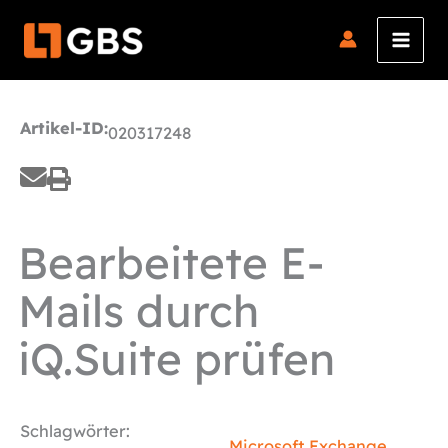
Zum
Inhalt
springen
Artikel-ID:
020317248
Bearbeitete E-
Mails durch
iQ.Suite prüfen
Schlagwörter:
Microsoft Exchange
,