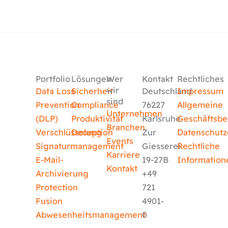
Portfolio
Lösungen
Wer
Kontakt
Rechtliches
wir
Data Loss
Sicherheit
Deutschland
Impressum
sind
Prevention
Compliance
76227
Allgemeine
Unternehmen
(DLP)
Produktivität
Karlsruhe
Geschäftsb
Branchen
Verschlüsselung
Deception
Zur
Datenschutz
Events
Signaturmanagement
Giesserei
Rechtliche
Karriere
E-Mail-
19-27B
Information
Kontakt
Archivierung
+49
Protection
721
Fusion
4901-
Abwesenheitsmanagement
0