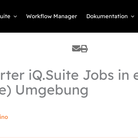
Suite
Workflow Manager
Dokumentation
rter iQ.Suite Jobs in 
ive) Umgebung
ino