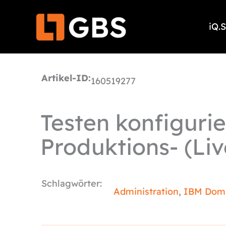
Zum
Inhalt
iQ.
springen
Artikel-ID:
160519277
Testen konfigurie
Produktions- (L
Schlagwörter:
Administration
,
IBM Dom