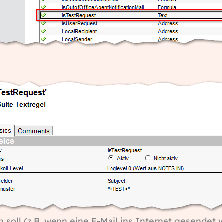
n soll (z.B. wenn eine E-Mail ins Internet gesendet