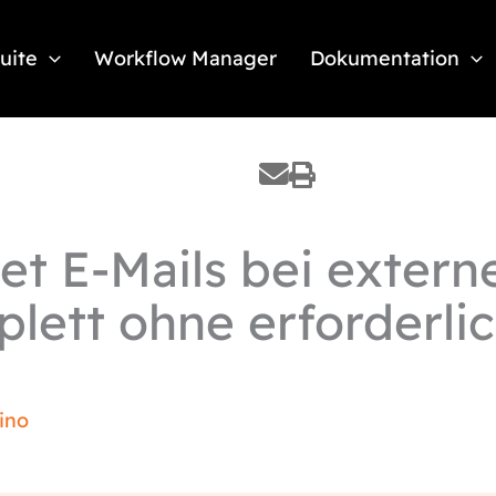
Suite
Workflow Manager
Dokumentation
tet E-Mails bei extern
ett ohne erforderlic
ino