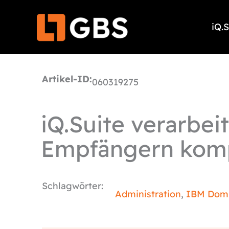
Zum
Inhalt
iQ.
springen
Artikel-ID:
060319275
iQ.Suite verarbei
Empfängern kompl
Schlagwörter:
Administration
,
IBM Dom