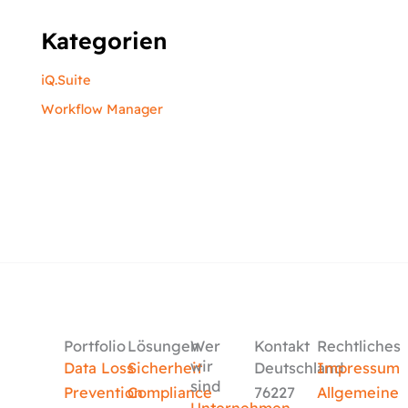
Kategorien
iQ.Suite
Workflow Manager
Portfolio
Lösungen
Wer
Kontakt
Rechtliches
wir
Data Loss
Sicherheit
Deutschland
Impressum
sind
Prevention
Compliance
76227
Allgemeine