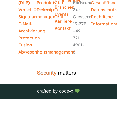
Unternehmen
(DLP)
Produktivität
Karlsruhe
Geschäftsb
Branchen
Verschlüsselung
Deception
Zur
Datenschutz
Events
Signaturmanagement
Giesserei
Rechtliche
Karriere
E-Mail-
19-27B
Information
Kontakt
Archivierung
+49
Protection
721
Fusion
4901-
Abwesenheitsmanagement
0
crafted by
code-x