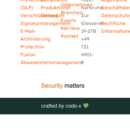
Unternehmen
(DLP)
Produktivität
Karlsruhe
Geschäftsb
Branchen
Verschlüsselung
Deception
Zur
Datenschutz
Events
Signaturmanagement
Giesserei
Rechtliche
Karriere
E-Mail-
19-27B
Information
Kontakt
Archivierung
+49
Protection
721
Fusion
4901-
Abwesenheitsmanagement
0
crafted by
code-x