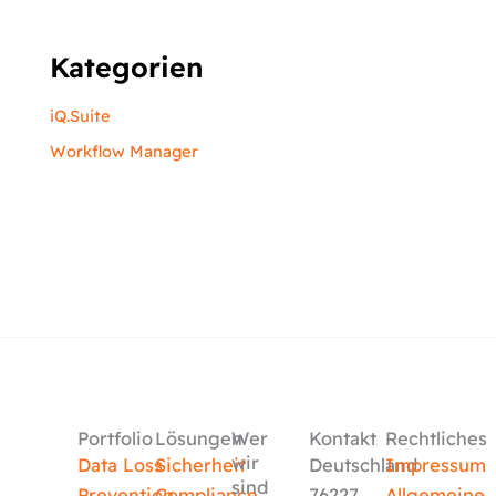
Kategorien
iQ.Suite
Workflow Manager
Portfolio
Lösungen
Wer
Kontakt
Rechtliches
wir
Data Loss
Sicherheit
Deutschland
Impressum
sind
Prevention
Compliance
76227
Allgemeine