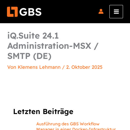
Zum
Inhalt
springen
iQ.Suite 24.1
Administration-MSX /
SMTP (DE)
Von
Klemens Lehmann
/
2. Oktober 2025
Letzten Beiträge
Ausführung des GBS Workflow
Manager in einer Docker-Infrastruktur