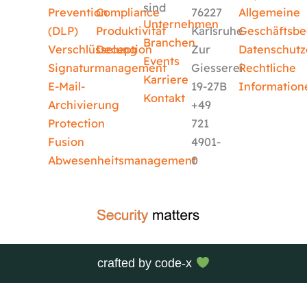
sind
Prevention
Compliance
76227
Allgemeine
Unternehmen
(DLP)
Produktivität
Karlsruhe
Geschäftsb
Branchen
Verschlüsselung
Deception
Zur
Datenschutz
Events
Signaturmanagement
Giesserei
Rechtliche
Karriere
E-Mail-
19-27B
Information
Kontakt
Archivierung
+49
Protection
721
Fusion
4901-
Abwesenheitsmanagement
0
crafted by
code-x