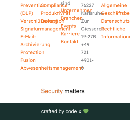
sind
Prevention
Compliance
76227
Allgemeine
Unternehmen
(DLP)
Produktivität
Karlsruhe
Geschäftsb
Branchen
Verschlüsselung
Deception
Zur
Datenschutz
Events
Signaturmanagement
Giesserei
Rechtliche
Karriere
E-Mail-
19-27B
Information
Kontakt
Archivierung
+49
Protection
721
Fusion
4901-
Abwesenheitsmanagement
0
crafted by
code-x