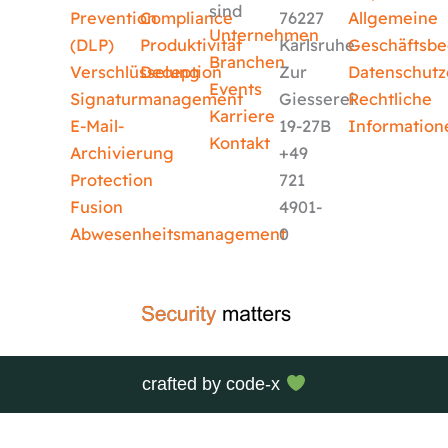
sind
Prevention
Compliance
76227
Allgemeine
Unternehmen
(DLP)
Produktivität
Karlsruhe
Geschäftsb
Branchen
Verschlüsselung
Deception
Zur
Datenschutz
Events
Signaturmanagement
Giesserei
Rechtliche
Karriere
E-Mail-
19-27B
Information
Kontakt
Archivierung
+49
Protection
721
Fusion
4901-
Abwesenheitsmanagement
0
crafted by
code-x