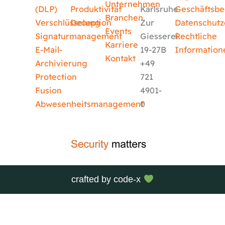
Unternehmen
(DLP)
Produktivität
Karlsruhe
Geschäftsb
Branchen
Verschlüsselung
Deception
Zur
Datenschutz
Events
Signaturmanagement
Giesserei
Rechtliche
Karriere
E-Mail-
19-27B
Information
Kontakt
Archivierung
+49
Protection
721
Fusion
4901-
Abwesenheitsmanagement
0
crafted by
code-x