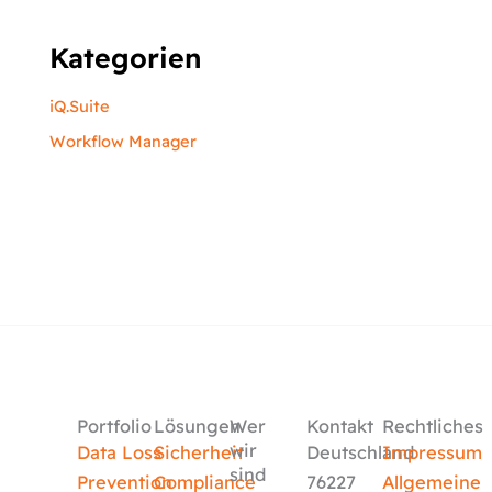
Kategorien
iQ.Suite
Workflow Manager
Portfolio
Lösungen
Wer
Kontakt
Rechtliches
wir
Data Loss
Sicherheit
Deutschland
Impressum
sind
Prevention
Compliance
76227
Allgemeine