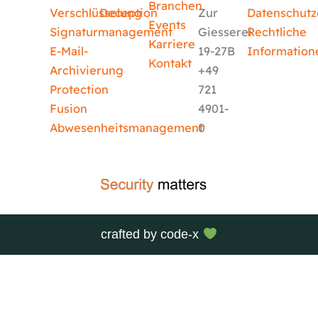
Branchen
Verschlüsselung
Deception
Zur
Datenschutz
Events
Signaturmanagement
Giesserei
Rechtliche
Karriere
E-Mail-
19-27B
Information
Kontakt
Archivierung
+49
Protection
721
Fusion
4901-
Abwesenheitsmanagement
0
crafted by
code-x