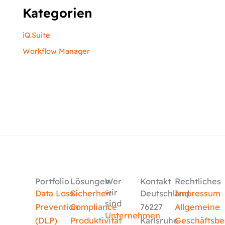
Kategorien
iQ.Suite
Workflow Manager
Portfolio
Lösungen
Wer
Kontakt
Rechtliches
wir
Data Loss
Sicherheit
Deutschland
Impressum
sind
Prevention
Compliance
76227
Allgemeine
Unternehmen
(DLP)
Produktivität
Karlsruhe
Geschäftsb