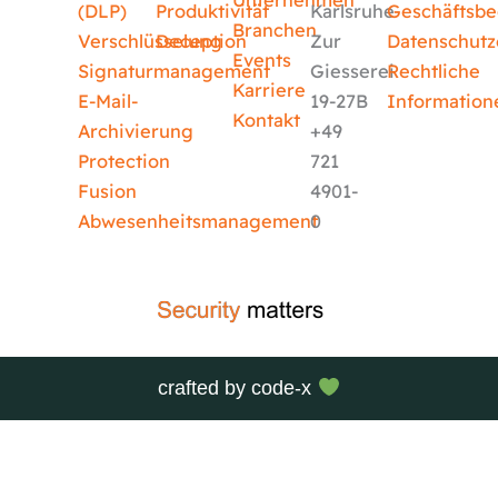
Unternehmen
(DLP)
Produktivität
Karlsruhe
Geschäftsb
Branchen
Verschlüsselung
Deception
Zur
Datenschutz
Events
Signaturmanagement
Giesserei
Rechtliche
Karriere
E-Mail-
19-27B
Information
Kontakt
Archivierung
+49
Protection
721
Fusion
4901-
Abwesenheitsmanagement
0
crafted by
code-x