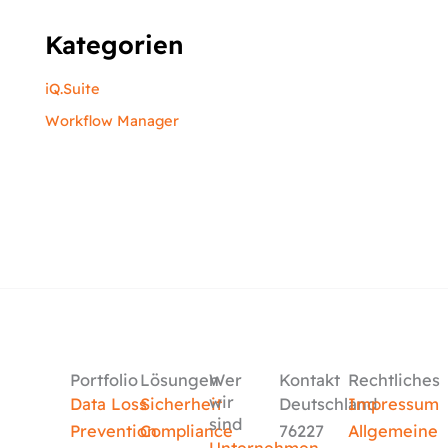
Kategorien
iQ.Suite
Workflow Manager
Portfolio
Lösungen
Wer
Kontakt
Rechtliches
wir
Data Loss
Sicherheit
Deutschland
Impressum
sind
Prevention
Compliance
76227
Allgemeine