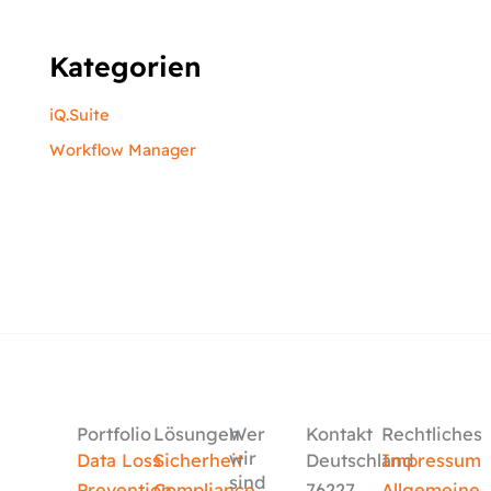
Kategorien
iQ.Suite
Workflow Manager
Portfolio
Lösungen
Wer
Kontakt
Rechtliches
wir
Data Loss
Sicherheit
Deutschland
Impressum
sind
Prevention
Compliance
76227
Allgemeine