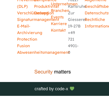
Unternehmen
(DLP)
Produktivität
Karlsruhe
Geschäftsb
Branchen
Verschlüsselung
Deception
Zur
Datenschutz
Events
Signaturmanagement
Giesserei
Rechtliche
Karriere
E-Mail-
19-27B
Information
Kontakt
Archivierung
+49
Protection
721
Fusion
4901-
Abwesenheitsmanagement
0
crafted by
code-x