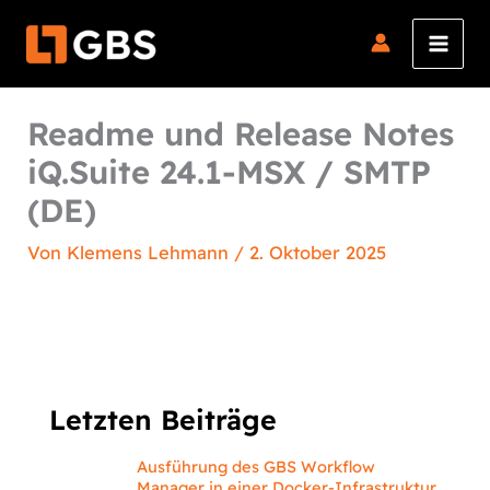
Zum
Inhalt
springen
Readme und Release Notes
iQ.Suite 24.1-MSX / SMTP
(DE)
Von
Klemens Lehmann
/
2. Oktober 2025
Letzten Beiträge
Ausführung des GBS Workflow
Manager in einer Docker-Infrastruktur