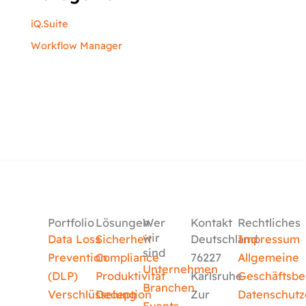
iQ.Suite
Workflow Manager
Portfolio
Lösungen
Wer
Kontakt
Rechtliches
wir
Data Loss
Sicherheit
Deutschland
Impressum
sind
Prevention
Compliance
76227
Allgemeine
Unternehmen
(DLP)
Produktivität
Karlsruhe
Geschäftsb
Branchen
Verschlüsselung
Deception
Zur
Datenschutz