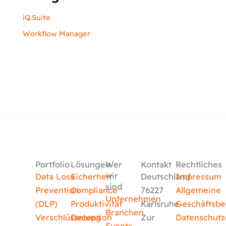
iQ.Suite
Workflow Manager
Portfolio
Lösungen
Wer
Kontakt
Rechtliches
wir
Data Loss
Sicherheit
Deutschland
Impressum
sind
Prevention
Compliance
76227
Allgemeine
Unternehmen
(DLP)
Produktivität
Karlsruhe
Geschäftsb
Branchen
Verschlüsselung
Deception
Zur
Datenschutz